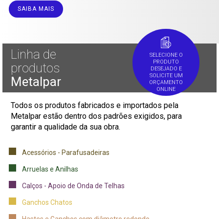
SAIBA MAIS
Linha de
SELECIONE O
PRODUTO
produtos
DESEJADO E
SOLICITE UM
Metalpar
ORÇAMENTO
ONLINE
Todos os produtos fabricados e importados pela
Metalpar estão dentro dos padrões exigidos, para
garantir a qualidade da sua obra.
Acessórios - Parafusadeiras
Arruelas e Anilhas
Calços - Apoio de Onda de Telhas
Ganchos Chatos
Hastes e Ganchos com diâmetro redondo