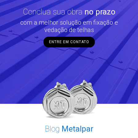
Conclua sua obra
no prazo
com a melhor solução em fixação e
vedação de telhas
ENTRE EM CONTATO
Blog
Metalpar