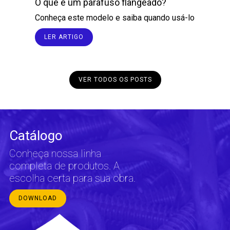
O que é um parafuso flangeado?
Conheça este modelo e saiba quando usá-lo
LER ARTIGO
VER TODOS OS POSTS
Catálogo
Conheça nossa linha
completa de produtos. A
escolha certa para sua obra.
DOWNLOAD